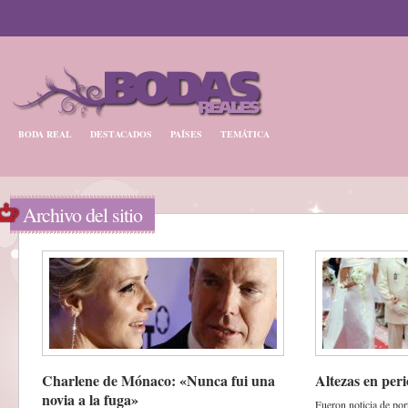
BODA REAL
DESTACADOS
PAÍSES
TEMÁTICA
Archivo del sitio
Charlene de Mónaco: «Nunca fui una
Altezas en peri
novia a la fuga»
Fueron noticia de por