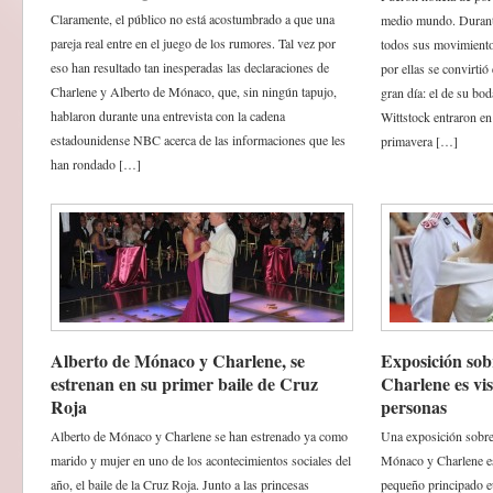
Claramente, el público no está acostumbrado a que una
medio mundo. Durante
pareja real entre en el juego de los rumores. Tal vez por
todos sus movimientos
eso han resultado tan inesperadas las declaraciones de
por ellas se convirtió 
Charlene y Alberto de Mónaco, que, sin ningún tapujo,
gran día: el de su bo
hablaron durante una entrevista con la cadena
Wittstock entraron en
estadounidense NBC acerca de las informaciones que les
primavera […]
han rondado […]
Alberto de Mónaco y Charlene, se
Exposición sob
estrenan en su primer baile de Cruz
Charlene es vi
Roja
personas
Alberto de Mónaco y Charlene se han estrenado ya como
Una exposición sobre 
marido y mujer en uno de los acontecimientos sociales del
Mónaco y Charlene est
año, el baile de la Cruz Roja. Junto a las princesas
pequeño principado e