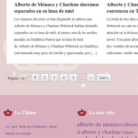
Alberto de Mónaco y Charlene duermen
Alberto y Char
separados en su luna de miel
convencen en T
Los rumores de crisis se han disparado al saberse que
La boda de tres días
Alberto de Mónaco y Charlene Wittstock habían dormido
Wittstock no cala en l
separados en su luna de miel, al menos una de las noches
atención en la tristeza
pasadas en Sudáfrica Parece que la luna de miel
novio. Una gran alfom
de Alberto de Mónaco y Charlene Wittstock en Sudáfrica
dos vestidos de novia
está teniendo muy poco de tórrida y apasionada, por […]
suficientes: medio m
1
2
3
4
5
»
Last »
Página 1 de 7
...
Lo Último
Lo más visto
alberto de monaco
albert
La ‘otra’ boda de Guillermo y Kate
alberto y charlene
ii
Alfonso
triunfa en Google