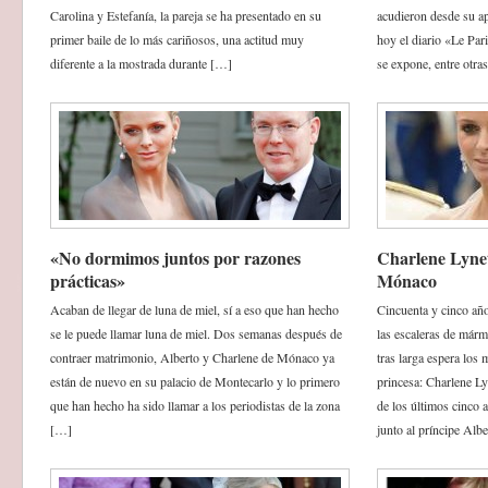
Carolina y Estefanía, la pareja se ha presentado en su
acudieron desde su ap
primer baile de lo más cariñosos, una actitud muy
hoy el diario «Le Pa
diferente a la mostrada durante […]
se expone, entre otra
«No dormimos juntos por razones
Charlene Lynet
prácticas»
Mónaco
Acaban de llegar de luna de miel, sí a eso que han hecho
Cincuenta y cinco año
se le puede llamar luna de miel. Dos semanas después de
las escaleras de márm
contraer matrimonio, Alberto y Charlene de Mónaco ya
tras larga espera los
están de nuevo en su palacio de Montecarlo y lo primero
princesa: Charlene Ly
que han hecho ha sido llamar a los periodistas de la zona
de los últimos cinco a
[…]
junto al príncipe Alb