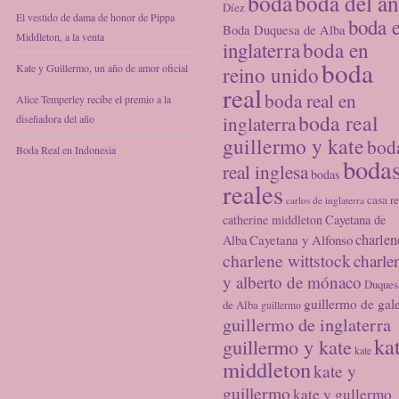
boda
boda del a
Díez
El vestido de dama de honor de Pippa
boda 
Boda Duquesa de Alba
Middleton, a la venta
inglaterra
boda en
boda
Kate y Guillermo, un año de amor oficial
reino unido
real
boda real en
Alice Temperley recibe el premio a la
boda real
diseñadora del año
inglaterra
guillermo y kate
bod
Boda Real en Indonesia
boda
real inglesa
bodas
reales
casa re
carlos de inglaterra
catherine middleton
Cayetana de
charlen
Cayetana y Alfonso
Alba
charlene wittstock
charle
y alberto de mónaco
Duques
guillermo de gal
de Alba
guillermo
guillermo de inglaterra
ka
guillermo y kate
kate
middleton
kate y
guillermo
kate y gullermo