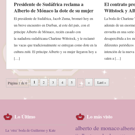
Presidente de Sudáfrica reclama a
El contrato pr
Alberto de Mónaco la dote de su mujer
Wittstock y Al
El presidente de Sudáfrica, Jacob Zuma, bromeó hoy en
La boda de Charlene 
un breve encuentro en Durban, al este del país, con el
además de un enorme 
príncipe Alberto de Mónaco, recién casado con
envuelta en una seri
la nadadora sudafricana Charlene Wittstock, y le reclamó
desapercibida a los 
las vacas que tradicionalmente se entregan como dote en la
diferentes periódicos
cultura zulú. El príncipe Alberto y su mujer llegaron hoy a
intención de la nueva
[…]
salen a […]
1
2
3
4
5
»
Last »
Página 1 de 6
...
Lo Último
Lo más visto
alberto de monaco
albert
La ‘otra’ boda de Guillermo y Kate