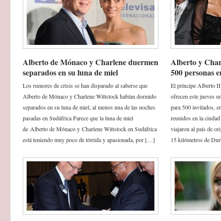
Alberto de Mónaco y Charlene duermen
Alberto y Char
separados en su luna de miel
500 personas 
Los rumores de crisis se han disparado al saberse que
El príncipe Alberto I
Alberto de Mónaco y Charlene Wittstock habían dormido
ofrecen este jueves u
separados en su luna de miel, al menos una de las noches
para 500 invitados, e
pasadas en Sudáfrica Parece que la luna de miel
reunidos en la ciudad 
de Alberto de Mónaco y Charlene Wittstock en Sudáfrica
viajaron al país de or
está teniendo muy poco de tórrida y apasionada, por […]
15 kilómetros de Dur