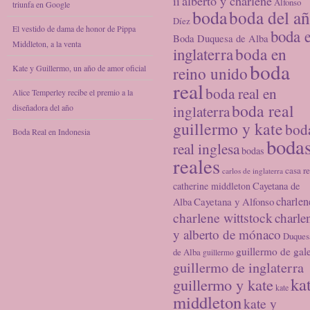
alberto y charlene
ii
Alfonso
triunfa en Google
boda
boda del a
Díez
El vestido de dama de honor de Pippa
boda 
Boda Duquesa de Alba
Middleton, a la venta
inglaterra
boda en
boda
Kate y Guillermo, un año de amor oficial
reino unido
real
boda real en
Alice Temperley recibe el premio a la
boda real
diseñadora del año
inglaterra
guillermo y kate
bod
Boda Real en Indonesia
boda
real inglesa
bodas
reales
casa re
carlos de inglaterra
catherine middleton
Cayetana de
charlen
Cayetana y Alfonso
Alba
charlene wittstock
charle
y alberto de mónaco
Duques
guillermo de gal
de Alba
guillermo
guillermo de inglaterra
ka
guillermo y kate
kate
middleton
kate y