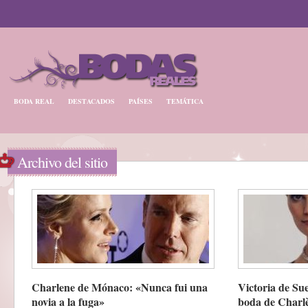
BODA REAL
DESTACADOS
PAÍSES
TEMÁTICA
Archivo del sitio
Charlene de Mónaco: «Nunca fui una
Victoria de Su
novia a la fuga»
boda de Charl