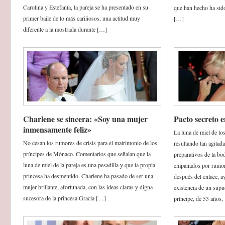
Carolina y Estefanía, la pareja se ha presentado en su
que han hecho ha sido
primer baile de lo más cariñosos, una actitud muy
[…]
diferente a la mostrada durante […]
Charlene se sincera: «Soy una mujer
Pacto secreto
inmensamente feliz»
La luna de miel de lo
No cesan los rumores de crisis para el matrimonio de los
resultando tan agitad
príncipes de Mónaco. Comentarios que señalan que la
preparativos de la bo
luna de miel de la pareja es una pesadilla y que la propia
empañados por rumores
princesa ha desmentido. Charlene ha pasado de ser una
después del enlace, a
mujer brillante, afortunada, con las ideas claras y digna
existencia de un supu
sucesora de la princesa Gracia […]
príncipe, de 53 años,