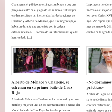
Claramente, el público no está acostumbrado a que una
La princesa heredera d
pareja real entre en el juego de los rumores. Tal vez por
miércoles su mejor son
eso han resultado tan inesperadas las declaraciones de
los reyes Carlos XVI
Charlene y Alberto de Mónaco, que, sin ningún tapujo,
hijo. «Se espera que e
hablaron durante una entrevista con la cadena
mes de marzo de 201
estadounidense NBC acerca de las informaciones que les
cambio en la agenda o
han rondado […]
Alberto de Mónaco y Charlene, se
«No dormimos 
estrenan en su primer baile de Cruz
prácticas»
Roja
Acaban de llegar de l
Alberto de Mónaco y Charlene se han estrenado ya como
se le puede llamar l
marido y mujer en uno de los acontecimientos sociales del
contraer matrimonio,
año, el baile de la Cruz Roja. Junto a las princesas
están de nuevo en su 