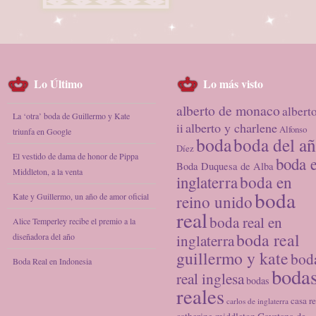
Lo Último
Lo más visto
alberto de monaco
albert
La ‘otra’ boda de Guillermo y Kate
alberto y charlene
ii
Alfonso
triunfa en Google
boda
boda del a
Díez
El vestido de dama de honor de Pippa
boda 
Boda Duquesa de Alba
Middleton, a la venta
inglaterra
boda en
boda
Kate y Guillermo, un año de amor oficial
reino unido
real
boda real en
Alice Temperley recibe el premio a la
boda real
diseñadora del año
inglaterra
guillermo y kate
bod
Boda Real en Indonesia
boda
real inglesa
bodas
reales
casa re
carlos de inglaterra