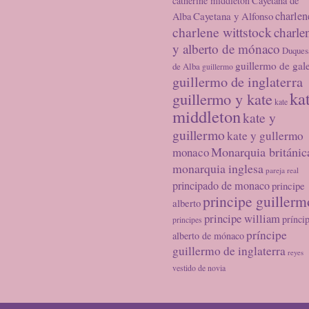
catherine middleton
Cayetana de
charlen
Cayetana y Alfonso
Alba
charlene wittstock
charle
y alberto de mónaco
Duques
guillermo de gal
de Alba
guillermo
guillermo de inglaterra
ka
guillermo y kate
kate
middleton
kate y
guillermo
kate y gullermo
Monarquia británic
monaco
monarquia inglesa
pareja real
principado de monaco
principe
principe guillerm
alberto
principe william
prínci
principes
príncipe
alberto de mónaco
guillermo de inglaterra
reyes
vestido de novia