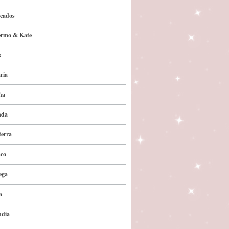
cados
ermo & Kate
s
ria
ña
nda
terra
co
ega
a
ndia