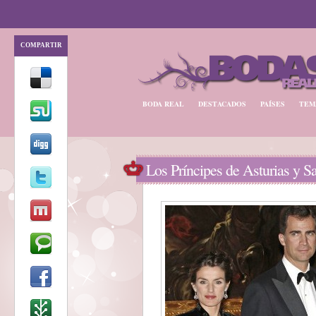
COMPARTIR
BODA REAL
DESTACADOS
PAÍSES
TEM
Los Príncipes de Asturias y S