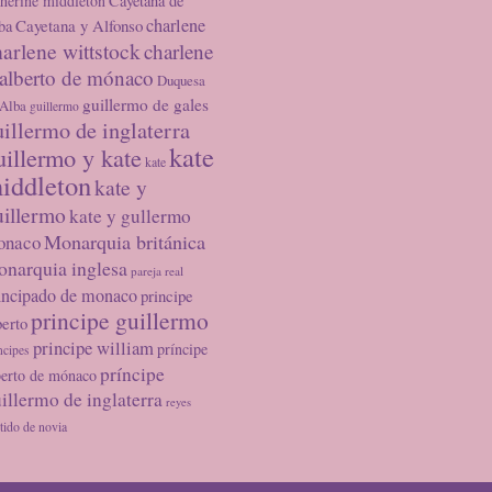
therine middleton
Cayetana de
charlene
Cayetana y Alfonso
ba
arlene wittstock
charlene
 alberto de mónaco
Duquesa
guillermo de gales
 Alba
guillermo
uillermo de inglaterra
kate
uillermo y kate
kate
iddleton
kate y
uillermo
kate y gullermo
Monarquia británica
onaco
narquia inglesa
pareja real
incipado de monaco
principe
principe guillermo
berto
principe william
príncipe
ncipes
príncipe
berto de mónaco
illermo de inglaterra
reyes
tido de novia