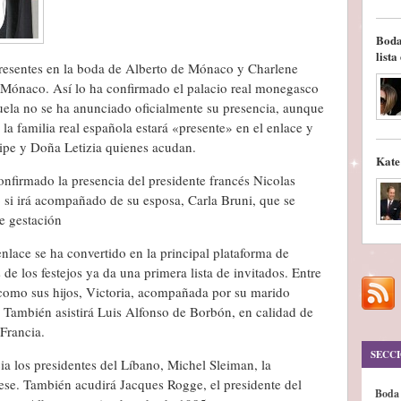
Boda
lista
presentes en la boda de Alberto de Mónaco y Charlene
en Mónaco. Así lo ha confirmado el palacio real monegasco
zuela no se ha anunciado oficialmente su presencia, aunque
la familia real española estará «presente» en el enlace y
pe y Doña Letizia quienes acudan.
Kate
onfirmado la presencia del presidente francés Nicolas
si irá acompañado de su esposa, Carla Bruni, que se
e gestación
nlace se ha convertido en la principal plataforma de
e los festejos ya da una primera lista de invitados. Entre
í como sus hijos, Victoria, acompañada por su marido
 También asistirá Luis Alfonso de Borbón, en calidad de
Francia.
SECC
 los presidentes del Líbano, Michel Sleiman, la
ese. También acudirá Jacques Rogge, el presidente del
Boda