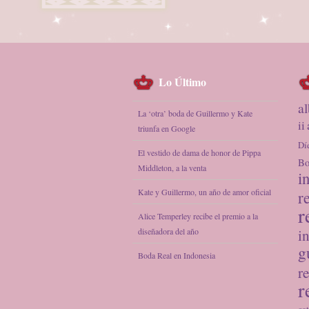
Lo Último
a
La ‘otra’ boda de Guillermo y Kate
ii
triunfa en Google
Dí
El vestido de dama de honor de Pippa
Bo
Middleton, a la venta
i
Kate y Guillermo, un año de amor oficial
r
r
Alice Temperley recibe el premio a la
diseñadora del año
i
g
Boda Real en Indonesia
re
r