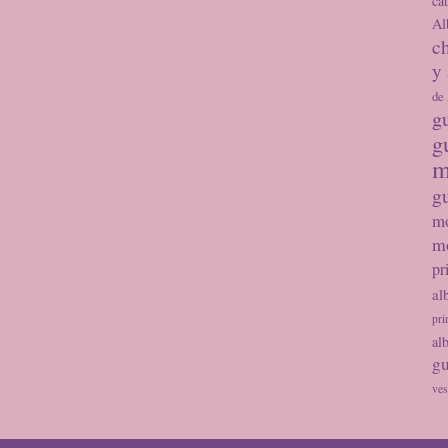
ca
Al
ch
y
de
g
g
m
g
m
mo
pr
al
pri
al
gu
ves