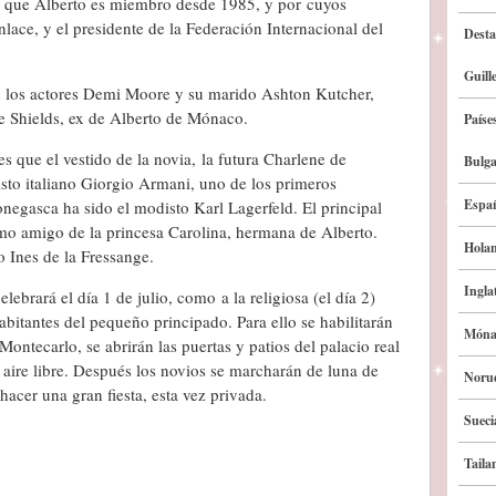
l que Alberto es miembro desde 1985, y por cuyos
lace, y el presidente de la Federación Internacional del
Desta
Guill
n los actores Demi Moore y su marido Ashton Kutcher,
 Shields, ex de Alberto de Mónaco.
Paíse
que el vestido de la novia, la futura Charlene de
Bulga
sto italiano Giorgio Armani, uno de los primeros
Espa
negasca ha sido el modisto Karl Lagerfeld. El principal
imo amigo de la princesa Carolina, hermana de Alberto.
Hola
 Ines de la Fressange.
Ingla
elebrará el día 1 de julio, como a la religiosa (el día 2)
abitantes del pequeño principado. Para ello se habilitarán
Móna
 Montecarlo, se abrirán las puertas y patios del palacio real
l aire libre. Después los novios se marcharán de luna de
Noru
hacer una gran fiesta, esta vez privada.
Sueci
Taila