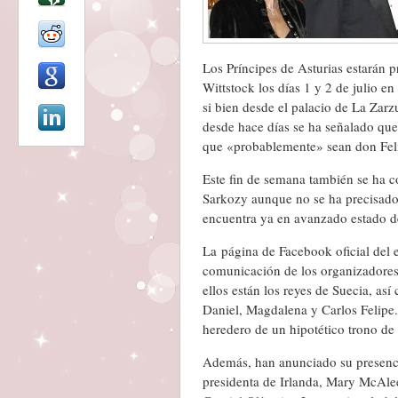
Los Príncipes de Asturias estarán 
Wittstock los días 1 y 2 de julio 
si bien desde el palacio de La Zar
desde hace días se ha señalado que 
que «probablemente» sean don Feli
Este fin de semana también se ha c
Sarkozy aunque no se ha precisado 
encuentra ya en avanzado estado d
La página de Facebook oficial del e
comunicación de los organizadores d
ellos están los reyes de Suecia, as
Daniel, Magdalena y Carlos Felipe.
heredero de un hipotético trono de 
Además, han anunciado su presencia
presidenta de Irlanda, Mary McAle