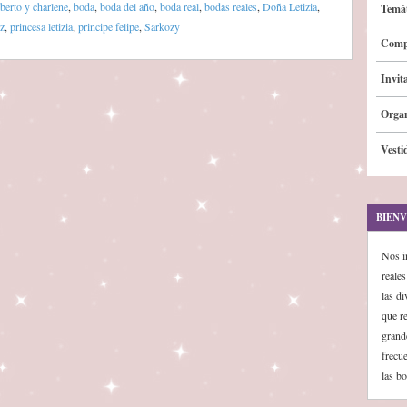
lberto y charlene
,
boda
,
boda del año
,
boda real
,
bodas reales
,
Doña Letizia
,
Temát
iz
,
princesa letizia
,
principe felipe
,
Sarkozy
Comp
Invit
Organ
Vesti
BIENV
Nos i
reale
las d
que r
grand
frecu
las bo