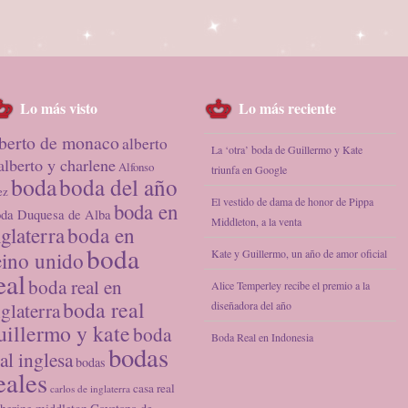
Lo más visto
Lo más reciente
lberto de monaco
alberto
La ‘otra’ boda de Guillermo y Kate
alberto y charlene
Alfonso
triunfa en Google
boda
boda del año
ez
El vestido de dama de honor de Pippa
boda en
da Duquesa de Alba
Middleton, a la venta
nglaterra
boda en
boda
Kate y Guillermo, un año de amor oficial
eino unido
eal
boda real en
Alice Temperley recibe el premio a la
boda real
nglaterra
diseñadora del año
uillermo y kate
boda
Boda Real en Indonesia
bodas
al inglesa
bodas
eales
casa real
carlos de inglaterra