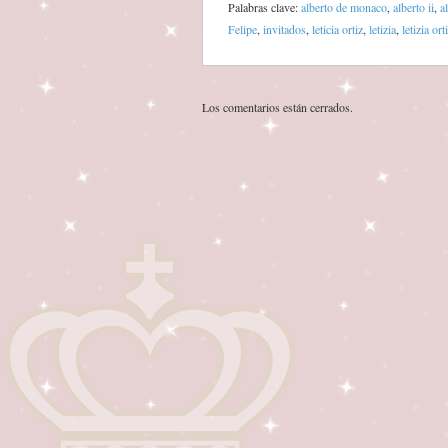
Palabras clave:
alberto de monaco
,
alberto ii
,
a
Felipe
,
invitados
,
leticia ortiz
,
letizia
,
letizia ort
Los comentarios están cerrados.