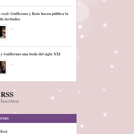
 real: Guillermo y Kate hacen pública la
 de invitados
...
 y Guillermo una boda del siglo XXI
...
RSS
Suscribirse
IONES
 Real