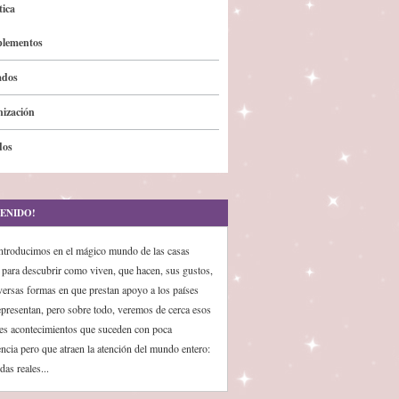
ica
lementos
ados
ización
dos
ENIDO!
ntroducimos en el mágico mundo de las casas
s para descubrir como viven, que hacen, sus gustos,
iversas formas en que prestan apoyo a los países
epresentan, pero sobre todo, veremos de cerca esos
es acontecimientos que suceden con poca
encia pero que atraen la atención del mundo entero:
das reales...