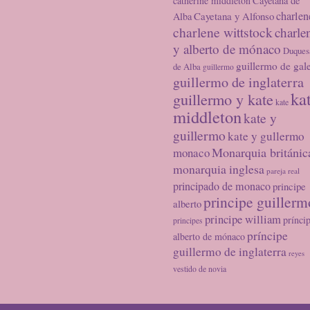
catherine middleton
Cayetana de
charlen
Cayetana y Alfonso
Alba
charlene wittstock
charle
y alberto de mónaco
Duques
guillermo de gal
de Alba
guillermo
guillermo de inglaterra
ka
guillermo y kate
kate
middleton
kate y
guillermo
kate y gullermo
Monarquia británic
monaco
monarquia inglesa
pareja real
principado de monaco
principe
principe guillerm
alberto
principe william
prínci
principes
príncipe
alberto de mónaco
guillermo de inglaterra
reyes
vestido de novia