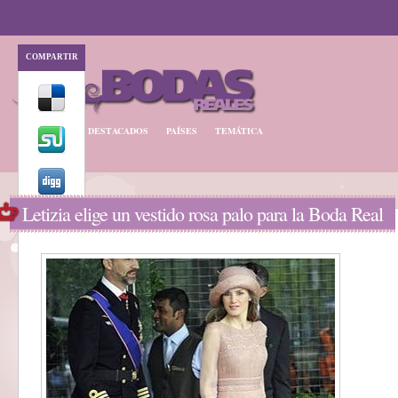
COMPARTIR
BODA REAL
DESTACADOS
PAÍSES
TEMÁTICA
Letizia elige un vestido rosa palo para la Boda Real