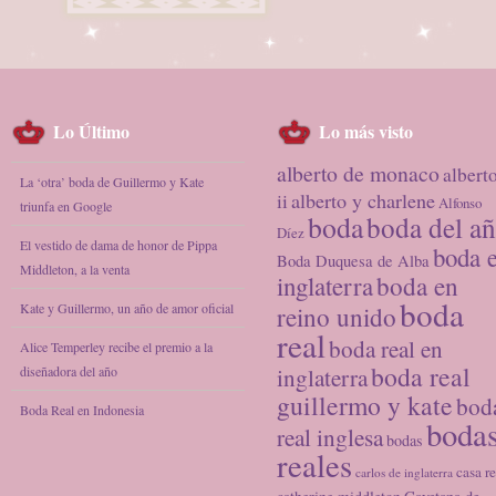
Lo Último
Lo más visto
alberto de monaco
albert
La ‘otra’ boda de Guillermo y Kate
alberto y charlene
ii
Alfonso
triunfa en Google
boda
boda del a
Díez
El vestido de dama de honor de Pippa
boda 
Boda Duquesa de Alba
Middleton, a la venta
inglaterra
boda en
boda
Kate y Guillermo, un año de amor oficial
reino unido
real
boda real en
Alice Temperley recibe el premio a la
boda real
diseñadora del año
inglaterra
guillermo y kate
bod
Boda Real en Indonesia
boda
real inglesa
bodas
reales
casa re
carlos de inglaterra