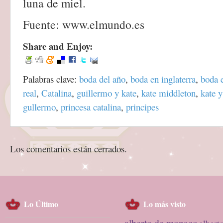
luna de miel.
Fuente: www.elmundo.es
Share and Enjoy:
Palabras clave:
boda del año
,
boda en inglaterra
,
boda 
real
,
Catalina
,
guillermo y kate
,
kate middleton
,
kate y
gullermo
,
princesa catalina
,
principes
Los comentarios están cerrados.
Lo Último
Lo más visto
alberto de monaco