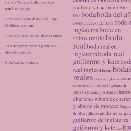
albert
La ‘otra’ boda de Guillermo y Kate
alberto y charlene
ii
Alfonso
triunfa en Google
boda
boda del a
Díez
El vestido de dama de honor de Pippa
boda 
Boda Duquesa de Alba
Middleton, a la venta
inglaterra
boda en
boda
Kate y Guillermo, un año de amor oficial
reino unido
real
boda real en
Alice Temperley recibe el premio a la
boda real
diseñadora del año
inglaterra
guillermo y kate
bod
Boda Real en Indonesia
boda
real inglesa
bodas
reales
casa re
carlos de inglaterra
catherine middleton
Cayetana de
charlen
Cayetana y Alfonso
Alba
charlene wittstock
charle
y alberto de mónaco
Duques
guillermo de gal
de Alba
guillermo
guillermo de inglaterra
ka
guillermo y kate
kate