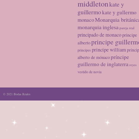
middleton
kate y
guillermo
kate y gullermo
Monarquia británic
monaco
monarquia inglesa
pareja real
principado de monaco
principe
principe guillerm
alberto
principe william
prínci
principes
príncipe
alberto de mónaco
guillermo de inglaterra
reyes
vestido de novia
© 2021 Bodas Reales