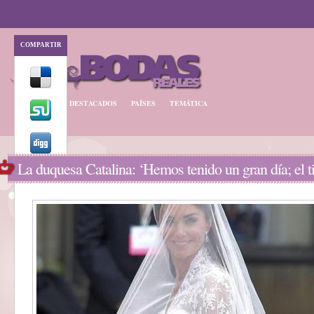
COMPARTIR
BODA REAL
DESTACADOS
PAÍSES
TEMÁTICA
La duquesa Catalina: ‘Hemos tenido un gran día; el 