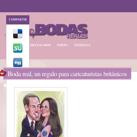
COMPARTIR
BODA REAL
DESTACADOS
PAÍSES
TEMÁTICA
Boda real, un regalo para caricaturistas británicos