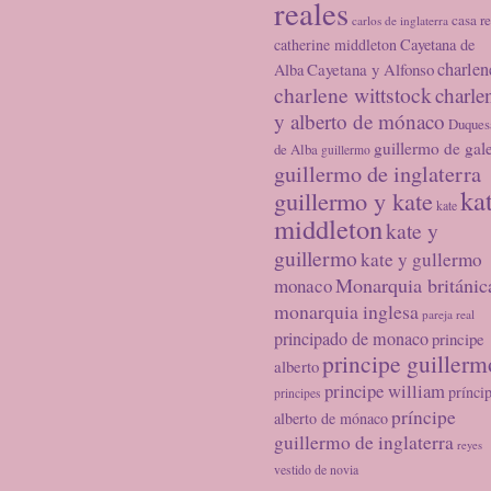
reales
casa re
carlos de inglaterra
catherine middleton
Cayetana de
charlen
Cayetana y Alfonso
Alba
charlene wittstock
charle
y alberto de mónaco
Duques
guillermo de gal
de Alba
guillermo
guillermo de inglaterra
ka
guillermo y kate
kate
middleton
kate y
guillermo
kate y gullermo
Monarquia británic
monaco
monarquia inglesa
pareja real
principado de monaco
principe
principe guillerm
alberto
principe william
prínci
principes
príncipe
alberto de mónaco
guillermo de inglaterra
reyes
vestido de novia