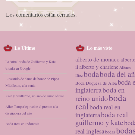
Los comentarios están cerrados.
Lo Último
Lo más visto
alberto de monaco
albert
La ‘otra’ boda de Guillermo y Kate
alberto y charlene
ii
Alfonso
triunfa en Google
boda
boda del a
Díez
El vestido de dama de honor de Pippa
boda 
Boda Duquesa de Alba
Middleton, a la venta
inglaterra
boda en
boda
Kate y Guillermo, un año de amor oficial
reino unido
real
boda real en
Alice Temperley recibe el premio a la
boda real
diseñadora del año
inglaterra
guillermo y kate
bod
Boda Real en Indonesia
boda
real inglesa
bodas