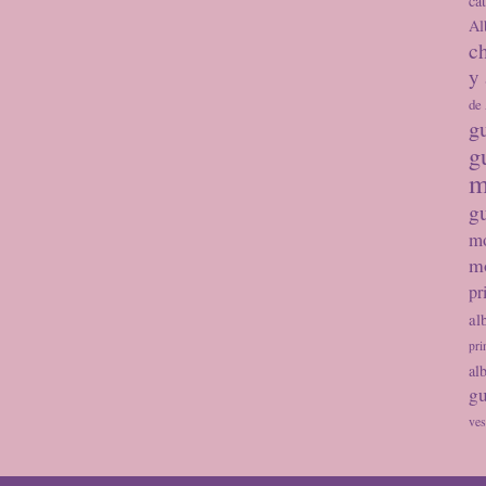
ca
Al
ch
y
de
g
g
m
g
m
mo
pr
al
pri
al
gu
ves