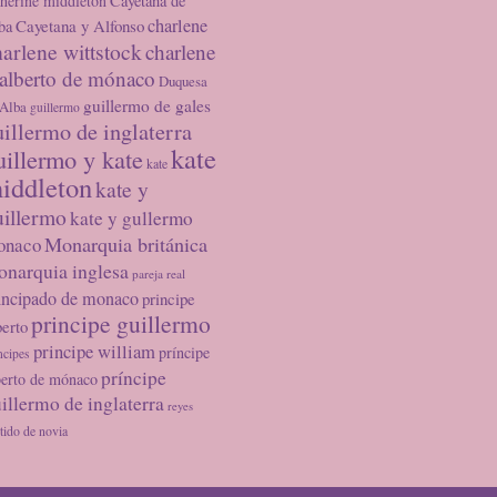
therine middleton
Cayetana de
charlene
Cayetana y Alfonso
ba
arlene wittstock
charlene
 alberto de mónaco
Duquesa
guillermo de gales
 Alba
guillermo
uillermo de inglaterra
kate
uillermo y kate
kate
iddleton
kate y
uillermo
kate y gullermo
Monarquia británica
onaco
narquia inglesa
pareja real
incipado de monaco
principe
principe guillermo
berto
principe william
príncipe
ncipes
príncipe
berto de mónaco
illermo de inglaterra
reyes
tido de novia