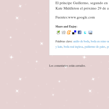
El príncipe Guillermo, segundo en l
Kate Middleton el próximo 29 de ab
Fuentes:www.google.com
Share and Enjoy:
Palabras clave:
anillo de boda
,
boda en reino u
y kate
,
boda real inglesa
,
guillermo de gales
,
g
Los comentarios están cerrados.