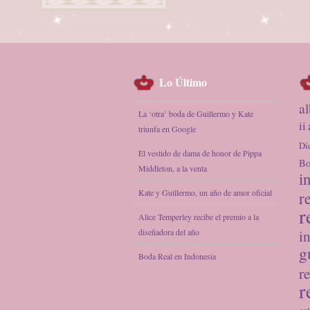
Lo Último
a
La ‘otra’ boda de Guillermo y Kate
ii
triunfa en Google
Dí
El vestido de dama de honor de Pippa
Bo
Middleton, a la venta
i
Kate y Guillermo, un año de amor oficial
r
r
Alice Temperley recibe el premio a la
diseñadora del año
i
g
Boda Real en Indonesia
re
r