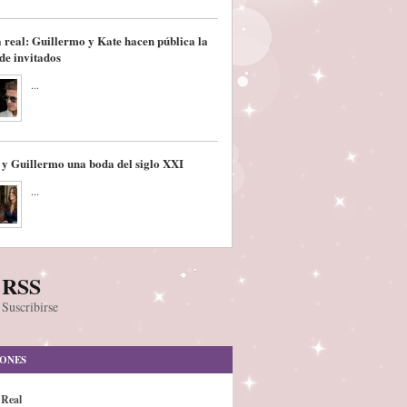
 real: Guillermo y Kate hacen pública la
 de invitados
...
 y Guillermo una boda del siglo XXI
...
RSS
Suscribirse
IONES
 Real