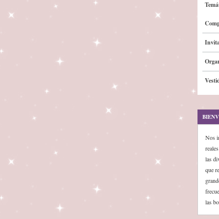
Temát
Comp
Invit
Organ
Vesti
BIENV
Nos i
reale
las d
que r
grand
frecu
las bo