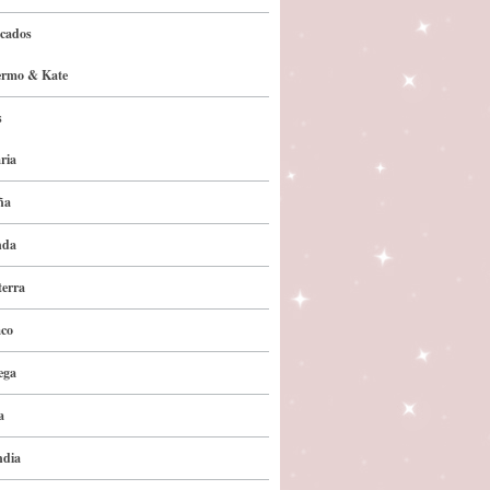
cados
ermo & Kate
s
ria
ña
nda
terra
co
ega
a
ndia