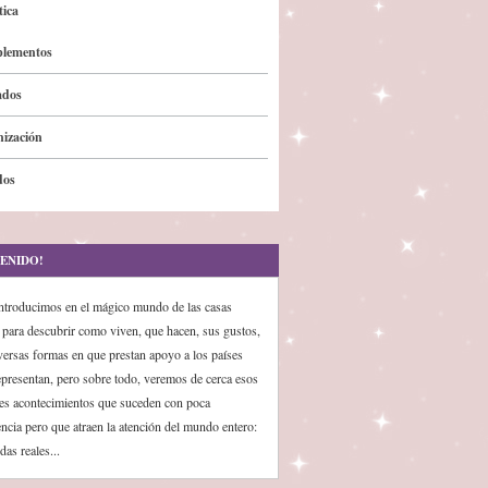
ica
lementos
ados
ización
dos
ENIDO!
ntroducimos en el mágico mundo de las casas
s para descubrir como viven, que hacen, sus gustos,
iversas formas en que prestan apoyo a los países
epresentan, pero sobre todo, veremos de cerca esos
es acontecimientos que suceden con poca
encia pero que atraen la atención del mundo entero:
das reales...