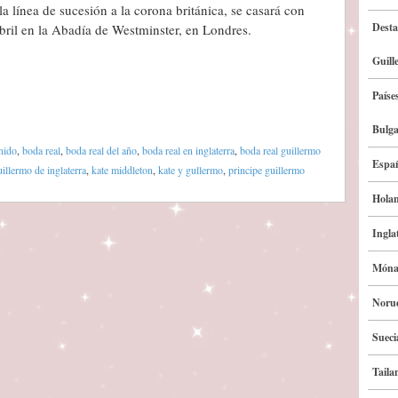
a línea de sucesión a la corona británica, se casará con
Desta
ril en la Abadía de Westminster, en Londres.
Guill
Paíse
Bulga
nido
,
boda real
,
boda real del año
,
boda real en inglaterra
,
boda real guillermo
Espa
uillermo de inglaterra
,
kate middleton
,
kate y gullermo
,
principe guillermo
Hola
Ingla
Móna
Noru
Sueci
Taila