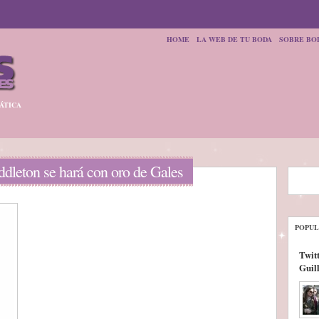
HOME
LA WEB DE TU BODA
SOBRE BO
ÁTICA
ddleton se hará con oro de Gales
POPUL
Twitt
Guil