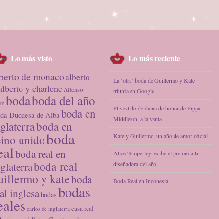
Lo más visto
Lo más reciente
lberto de monaco
alberto
La ‘otra’ boda de Guillermo y Kate
alberto y charlene
Alfonso
triunfa en Google
boda
boda del año
ez
El vestido de dama de honor de Pippa
boda en
da Duquesa de Alba
Middleton, a la venta
nglaterra
boda en
boda
Kate y Guillermo, un año de amor oficial
eino unido
eal
boda real en
Alice Temperley recibe el premio a la
boda real
nglaterra
diseñadora del año
uillermo y kate
boda
Boda Real en Indonesia
bodas
al inglesa
bodas
eales
casa real
carlos de inglaterra