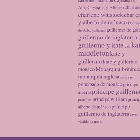
catherine middleton
Cayetana de
charlen
Cayetana y Alfonso
Alba
charlene wittstock
charle
y alberto de mónaco
Duques
guillermo de gal
de Alba
guillermo
guillermo de inglaterra
ka
guillermo y kate
kate
middleton
kate y
guillermo
kate y gullermo
Monarquia británic
monaco
monarquia inglesa
pareja real
principado de monaco
principe
principe guillerm
alberto
principe william
prínci
principes
príncipe
alberto de mónaco
guillermo de inglaterra
reyes
vestido de novia