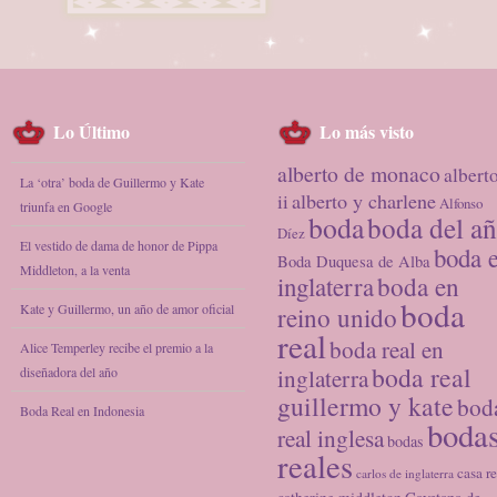
Lo Último
Lo más visto
alberto de monaco
albert
La ‘otra’ boda de Guillermo y Kate
alberto y charlene
ii
Alfonso
triunfa en Google
boda
boda del a
Díez
El vestido de dama de honor de Pippa
boda 
Boda Duquesa de Alba
Middleton, a la venta
inglaterra
boda en
boda
Kate y Guillermo, un año de amor oficial
reino unido
real
boda real en
Alice Temperley recibe el premio a la
boda real
diseñadora del año
inglaterra
guillermo y kate
bod
Boda Real en Indonesia
boda
real inglesa
bodas
reales
casa re
carlos de inglaterra