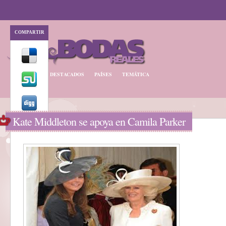
COMPARTIR
BODA REAL
DESTACADOS
PAÍSES
TEMÁTICA
Kate Middleton se apoya en Camila Parker