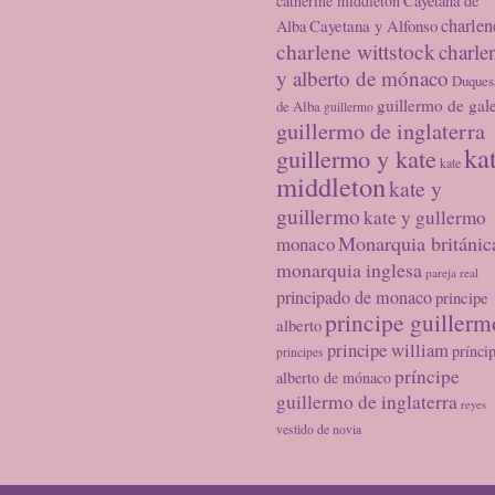
catherine middleton
Cayetana de
charlen
Cayetana y Alfonso
Alba
charlene wittstock
charle
y alberto de mónaco
Duques
guillermo de gal
de Alba
guillermo
guillermo de inglaterra
ka
guillermo y kate
kate
middleton
kate y
guillermo
kate y gullermo
Monarquia británic
monaco
monarquia inglesa
pareja real
principado de monaco
principe
principe guillerm
alberto
principe william
prínci
principes
príncipe
alberto de mónaco
guillermo de inglaterra
reyes
vestido de novia