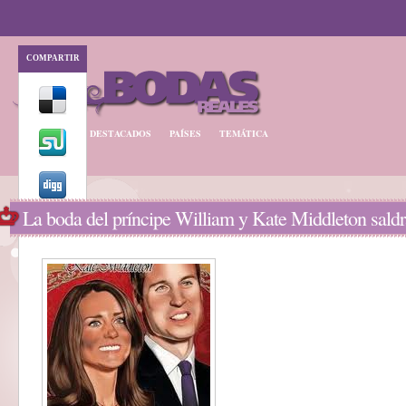
COMPARTIR
BODA REAL
DESTACADOS
PAÍSES
TEMÁTICA
La boda del príncipe William y Kate Middleton saldr