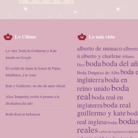
Lo Último
Lo más visto
alberto de monaco
albert
La ‘otra’ boda de Guillermo y Kate
alberto y charlene
ii
Alfonso
triunfa en Google
boda
boda del a
Díez
El vestido de dama de honor de Pippa
boda 
Boda Duquesa de Alba
Middleton, a la venta
inglaterra
boda en
boda
Kate y Guillermo, un año de amor oficial
reino unido
real
boda real en
Alice Temperley recibe el premio a la
boda real
diseñadora del año
inglaterra
guillermo y kate
bod
Boda Real en Indonesia
boda
real inglesa
bodas
reales
casa re
carlos de inglaterra