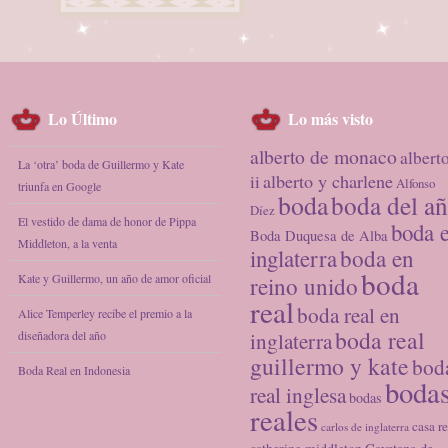
Lo Último
Lo más visto
alberto de monaco
albert
La ‘otra’ boda de Guillermo y Kate
alberto y charlene
ii
Alfonso
triunfa en Google
boda
boda del a
Díez
El vestido de dama de honor de Pippa
boda 
Boda Duquesa de Alba
Middleton, a la venta
inglaterra
boda en
boda
Kate y Guillermo, un año de amor oficial
reino unido
real
boda real en
Alice Temperley recibe el premio a la
boda real
diseñadora del año
inglaterra
guillermo y kate
bod
Boda Real en Indonesia
boda
real inglesa
bodas
reales
casa re
carlos de inglaterra