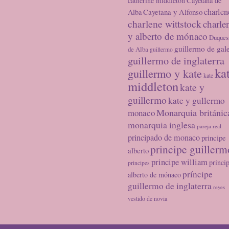
catherine middleton
Cayetana de
charlen
Cayetana y Alfonso
Alba
charlene wittstock
charle
y alberto de mónaco
Duques
guillermo de gal
de Alba
guillermo
guillermo de inglaterra
ka
guillermo y kate
kate
middleton
kate y
guillermo
kate y gullermo
Monarquia británic
monaco
monarquia inglesa
pareja real
principado de monaco
principe
principe guillerm
alberto
principe william
prínci
principes
príncipe
alberto de mónaco
guillermo de inglaterra
reyes
vestido de novia