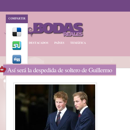
COMPARTIR
BODA REAL
DESTACADOS
PAÍSES
TEMÁTICA
Así será la despedida de soltero de Guillermo