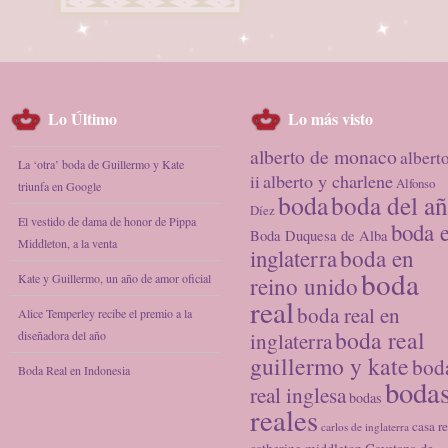
Lo Último
Lo más visto
alberto de monaco
albert
La ‘otra’ boda de Guillermo y Kate
alberto y charlene
ii
Alfonso
triunfa en Google
boda
boda del a
Díez
El vestido de dama de honor de Pippa
boda 
Boda Duquesa de Alba
Middleton, a la venta
inglaterra
boda en
boda
Kate y Guillermo, un año de amor oficial
reino unido
real
boda real en
Alice Temperley recibe el premio a la
boda real
diseñadora del año
inglaterra
guillermo y kate
bod
Boda Real en Indonesia
boda
real inglesa
bodas
reales
casa re
carlos de inglaterra