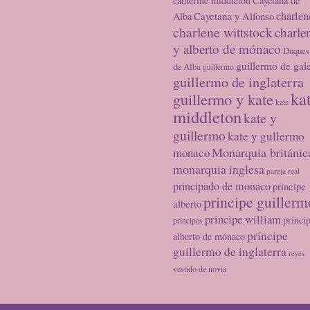
catherine middleton
Cayetana de
charlen
Cayetana y Alfonso
Alba
charlene wittstock
charle
y alberto de mónaco
Duques
guillermo de gal
de Alba
guillermo
guillermo de inglaterra
ka
guillermo y kate
kate
middleton
kate y
guillermo
kate y gullermo
Monarquia británic
monaco
monarquia inglesa
pareja real
principado de monaco
principe
principe guillerm
alberto
principe william
prínci
principes
príncipe
alberto de mónaco
guillermo de inglaterra
reyes
vestido de novia