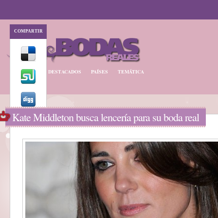
COMPARTIR
BODA REAL
DESTACADOS
PAÍSES
TEMÁTICA
Kate Middleton busca lencería para su boda real