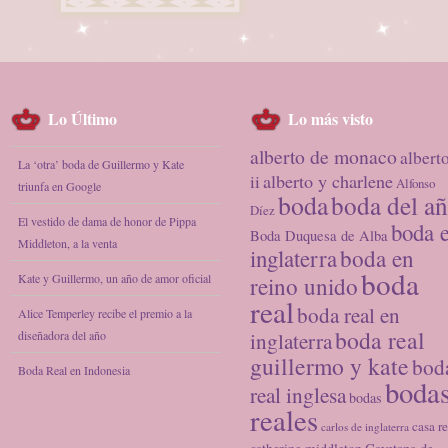
Lo Último
Lo más visto
alberto de monaco
albert
La ‘otra’ boda de Guillermo y Kate
alberto y charlene
ii
Alfonso
triunfa en Google
boda
boda del a
Díez
El vestido de dama de honor de Pippa
boda 
Boda Duquesa de Alba
Middleton, a la venta
inglaterra
boda en
boda
Kate y Guillermo, un año de amor oficial
reino unido
real
boda real en
Alice Temperley recibe el premio a la
boda real
diseñadora del año
inglaterra
guillermo y kate
bod
Boda Real en Indonesia
boda
real inglesa
bodas
reales
casa re
carlos de inglaterra