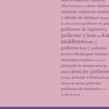
catherine middleton
Cayetana de
charlen
Cayetana y Alfonso
Alba
charlene wittstock
charle
y alberto de mónaco
Duques
guillermo de gal
de Alba
guillermo
guillermo de inglaterra
ka
guillermo y kate
kate
middleton
kate y
guillermo
kate y gullermo
Monarquia británic
monaco
monarquia inglesa
pareja real
principado de monaco
principe
principe guillerm
alberto
principe william
prínci
principes
príncipe
alberto de mónaco
guillermo de inglaterra
reyes
vestido de novia