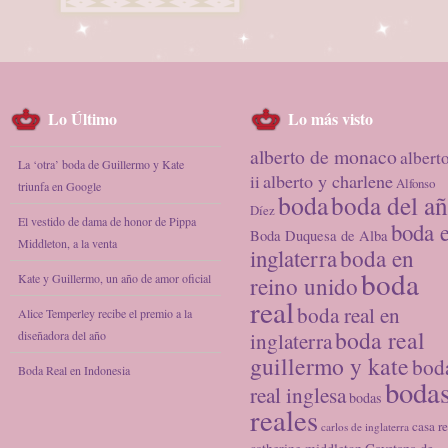
Lo Último
Lo más visto
alberto de monaco
albert
La ‘otra’ boda de Guillermo y Kate
alberto y charlene
ii
Alfonso
triunfa en Google
boda
boda del a
Díez
El vestido de dama de honor de Pippa
boda 
Boda Duquesa de Alba
Middleton, a la venta
inglaterra
boda en
boda
Kate y Guillermo, un año de amor oficial
reino unido
real
boda real en
Alice Temperley recibe el premio a la
boda real
diseñadora del año
inglaterra
guillermo y kate
bod
Boda Real en Indonesia
boda
real inglesa
bodas
reales
casa re
carlos de inglaterra