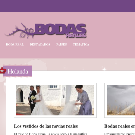
BODA REAL
DESTACADOS
PAÍSES
TEMÁTICA
Holanda
Los vestidos de las novias reales
Bodas reales e
El traje de Doña Elena La novia llegó a la magnífica
Próximamente tendre