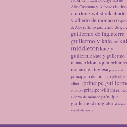
catherine middleton
Cayetana de
charlen
Cayetana y Alfonso
Alba
charlene wittstock
charle
y alberto de mónaco
Duques
guillermo de gal
de Alba
guillermo
guillermo de inglaterra
ka
guillermo y kate
kate
middleton
kate y
guillermo
kate y gullermo
Monarquia británic
monaco
monarquia inglesa
pareja real
principado de monaco
principe
principe guillerm
alberto
principe william
prínci
principes
príncipe
alberto de mónaco
guillermo de inglaterra
reyes
vestido de novia